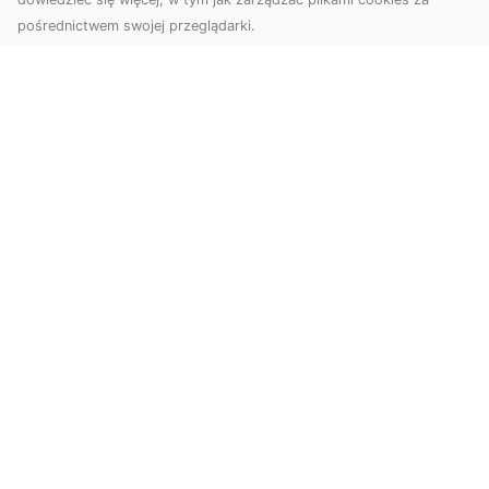
pośrednictwem swojej przeglądarki.
Zdjęcia dronem Tarnów – nowoczesne
spojrzenie na fotografię z lotu ptaka
Wprowadzenie do nowoczesnej fotografii
dronowej W erze dynamicznego rozwoju
technologii, dron...