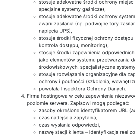
stosuje adekwatne środki ochrony miejsc
specjalne systemy gaśnicze),
stosuje adekwatne środki ochrony syste
awarii zasilania (np. podwójne tory zasil
napięcia UPS),
stosuje środki fizycznej ochrony dostępu
kontrola dostępu, monitoring),
stosuje środki zapewnienia odpowiedni
jako elementów systemu przetwarzania d
środowiskowych, specjalistyczne systemy 
stosuje rozwiązania organizacyjne dla z
ochrony i poufności (szkolenia, wewnętrzne
powołała Inspektora Ochrony Danych.
Firma hostingowa w celu zapewnienia niezawod
poziomie serwera. Zapisowi mogą podlegać:
zasoby określone identyfikatorem URL (a
czas nadejścia zapytania,
czas wysłania odpowiedzi,
nazwę stacji klienta – identyfikacja real