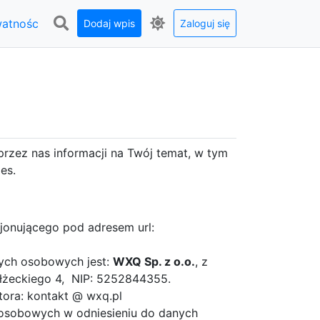
watnośc
Dodaj wpis
Zaloguj się
przez nas informacji na Twój temat, w tym
es.
cjonującego pod adresem url:
ych osobowych jest:
WXQ Sp. z o.o.
, z
ełżeckiego 4, NIP: 5252844355.
tora: kontakt @ wxq.pl
 osobowych w odniesieniu do danych