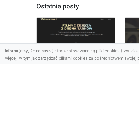
Ostatnie posty
Informujemy, że na naszej stronie stosowane są pliki cookies (tzw. ciast
więcej, w tym jak zarządzać plikami cookies za pośrednictwem swojej p
Zdjęcia dronem
FH
Tarnów –
Ws
nowoczesne
w 
spojrzenie na
fotografię z lotu ptaka
FH
Pr
Wprowadzenie do
Dr
nowoczesnej fotografii
kie
dronowej W erze
moż
dynamicznego rozwoju