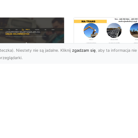
eczka). Niestety nie są jadalne. Kliknij
zgadzam się
, aby ta informacja nie 
rzeglądarki.
Profesjonalny
Transport i Dostaw
U XMar – Twoje
Materiałów Sypkich
parcie na Drodze
Usługi MA-TRANS d
Każdej Sytuacji
Twojej Budowy
U XMar – Szybka i
Dlaczego Transport
ofesjonalna Pomoc
Materiałów Sypkich Jest
ogowa w Radomiu Każdy
Niezbędny? Transport
rowca wie, jak stresująca
materiałów sypkich to
e...
kluczowy el...