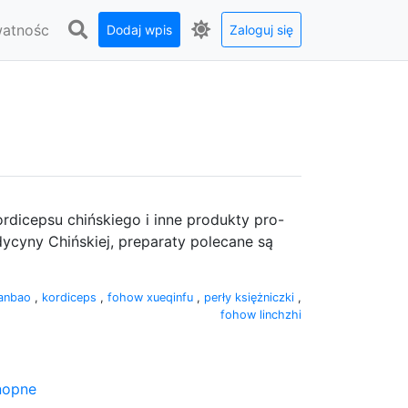
watnośc
Dodaj wpis
Zaloguj się
rdicepsu chińskiego i inne produkty pro-
ycyny Chińskiej, preparaty polecane są
anbao
,
kordiceps
,
fohow xueqinfu
,
perły księżniczki
,
fohow linchzhi
onopne