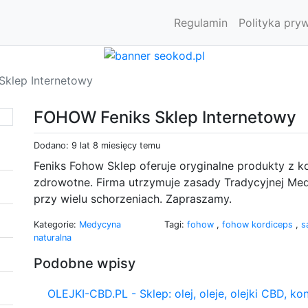
Regulamin
Polityka pry
klep Internetowy
FOHOW Feniks Sklep Internetowy
Dodano: 9 lat 8 miesięcy temu
Feniks Fohow Sklep oferuje oryginalne produkty z ko
zdrowotne. Firma utrzymuje zasady Tradycyjnej Med
przy wielu schorzeniach. Zapraszamy.
Kategorie:
Medycyna
Tagi:
fohow
,
fohow kordiceps
,
s
naturalna
Podobne wpisy
OLEJKI-CBD.PL - Sklep: olej, oleje, olejki CBD, k