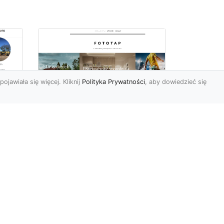
pojawiała się więcej. Kliknij
Polityka Prywatności
, aby dowiedzieć się
a
Jak kłaść tapetę?
 –
Poznaj porady
la
ekspertów!
Ostatnimi czasy tapety
ścienne w naszym kraju
przeżywają swój wielki
renesans. I bardzo nas ten
s...