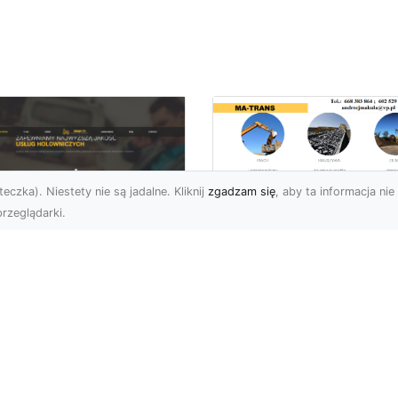
eczka). Niestety nie są jadalne. Kliknij
zgadzam się
, aby ta informacja nie 
rzeglądarki.
Profesjonalny
Transport i Dostaw
U XMar – Twoje
Materiałów Sypkich
parcie na Drodze
Usługi MA-TRANS d
Każdej Sytuacji
Twojej Budowy
U XMar – Szybka i
Dlaczego Transport
ofesjonalna Pomoc
Materiałów Sypkich Jest
ogowa w Radomiu Każdy
Niezbędny? Transport