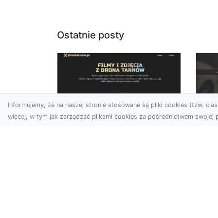
Ostatnie posty
Informujemy, że na naszej stronie stosowane są pliki cookies (tzw. ciast
więcej, w tym jak zarządzać plikami cookies za pośrednictwem swojej p
Zdjęcia dronem
FH
Tarnów –
Ws
nowoczesne
w 
spojrzenie na
fotografię z lotu ptaka
FH
Pr
Wprowadzenie do
Dr
nowoczesnej fotografii