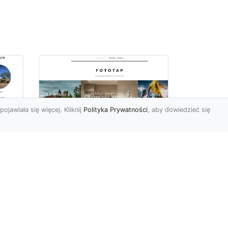
pojawiała się więcej. Kliknij
Polityka Prywatności
, aby dowiedzieć się
a
Jak kłaść tapetę?
 –
Poznaj porady
la
ekspertów!
Ostatnimi czasy tapety
ścienne w naszym kraju
przeżywają swój wielki