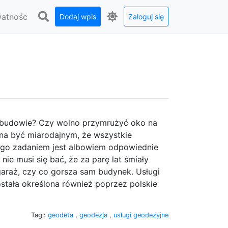
watnośc
Dodaj wpis
Zaloguj się
y budowie? Czy wolno przymrużyć oko na
żna być miarodajnym, że wszystkie
ego zadaniem jest albowiem odpowiednie
nie musi się bać, że za parę lat śmiały
 garaż, czy co gorsza sam budynek. Usługi
stała określona również poprzez polskie
Tagi:
geodeta
,
geodezja
,
usługi geodezyjne