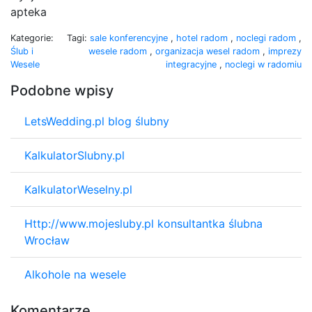
apteka
Kategorie:
Tagi:
sale konferencyjne
,
hotel radom
,
noclegi radom
,
Ślub i
wesele radom
,
organizacja wesel radom
,
imprezy
Wesele
integracyjne
,
noclegi w radomiu
Podobne wpisy
LetsWedding.pl blog ślubny
KalkulatorSlubny.pl
KalkulatorWeselny.pl
Http://www.mojesluby.pl konsultantka ślubna
Wrocław
Alkohole na wesele
Komentarze