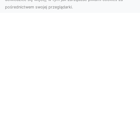
pośrednictwem swojej przeglądarki.
Zdjęcia dronem Tarnów – nowoczesne
spojrzenie na fotografię z lotu ptaka
Wprowadzenie do nowoczesnej fotografii
dronowej W erze dynamicznego rozwoju
technologii, dron...