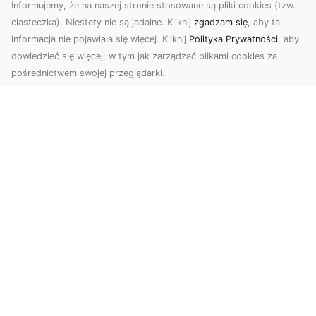
Informujemy, że na naszej stronie stosowane są pliki cookies (tzw.
ciasteczka). Niestety nie są jadalne. Kliknij
zgadzam się
, aby ta
informacja nie pojawiała się więcej. Kliknij
Polityka Prywatności
, aby
dowiedzieć się więcej, w tym jak zarządzać plikami cookies za
pośrednictwem swojej przeglądarki.
Zdjęcia dronem Tarnów – nowoczesne
spojrzenie na fotografię z lotu ptaka
Wprowadzenie do nowoczesnej fotografii
dronowej W erze dynamicznego rozwoju
technologii, dron...