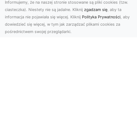
Informujemy, że na naszej stronie stosowane są pliki cookies (tzw.
ciasteczka). Niestety nie są jadalne. Kliknij
zgadzam się
, aby ta
informacja nie pojawiała się więcej. Kliknij
Polityka Prywatności
, aby
dowiedzieć się więcej, w tym jak zarządzać plikami cookies za
pośrednictwem swojej przeglądarki.
Zdjęcia dronem Tarnów – nowoczesne
spojrzenie na fotografię z lotu ptaka
Wprowadzenie do nowoczesnej fotografii
dronowej W erze dynamicznego rozwoju
technologii, dron...