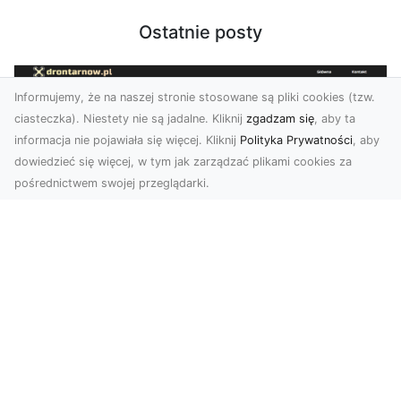
Ostatnie posty
Informujemy, że na naszej stronie stosowane są pliki cookies (tzw.
ciasteczka). Niestety nie są jadalne. Kliknij
zgadzam się
, aby ta
informacja nie pojawiała się więcej. Kliknij
Polityka Prywatności
, aby
dowiedzieć się więcej, w tym jak zarządzać plikami cookies za
pośrednictwem swojej przeglądarki.
Zdjęcia dronem Tarnów – nowoczesne
spojrzenie na fotografię z lotu ptaka
Wprowadzenie do nowoczesnej fotografii
dronowej W erze dynamicznego rozwoju
technologii, dron...