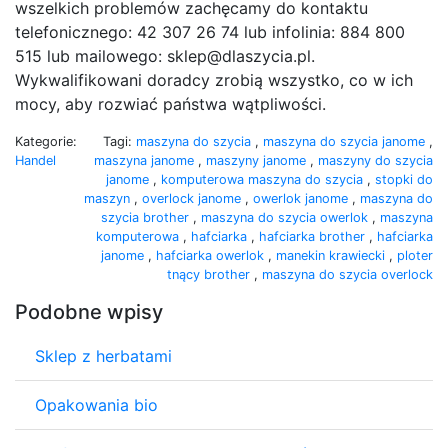
wszelkich problemów zachęcamy do kontaktu
telefonicznego: 42 307 26 74 lub infolinia: 884 800
515 lub mailowego: sklep@dlaszycia.pl.
Wykwalifikowani doradcy zrobią wszystko, co w ich
mocy, aby rozwiać państwa wątpliwości.
Kategorie:
Tagi:
maszyna do szycia
,
maszyna do szycia janome
,
Handel
maszyna janome
,
maszyny janome
,
maszyny do szycia
janome
,
komputerowa maszyna do szycia
,
stopki do
maszyn
,
overlock janome
,
owerlok janome
,
maszyna do
szycia brother
,
maszyna do szycia owerlok
,
maszyna
komputerowa
,
hafciarka
,
hafciarka brother
,
hafciarka
janome
,
hafciarka owerlok
,
manekin krawiecki
,
ploter
tnący brother
,
maszyna do szycia overlock
Podobne wpisy
Sklep z herbatami
Opakowania bio