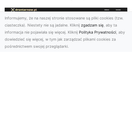
Informujemy, że na naszej stronie stosowane są pliki cookies (tzw.
ciasteczka). Niestety nie są jadalne. Kliknij
zgadzam się
, aby ta
informacja nie pojawiała się więcej. Kliknij
Polityka Prywatności
, aby
dowiedzieć się więcej, w tym jak zarządzać plikami cookies za
pośrednictwem swojej przeglądarki.
Zdjęcia dronem Tarnów – nowoczesne
spojrzenie na fotografię z lotu ptaka
Wprowadzenie do nowoczesnej fotografii
dronowej W erze dynamicznego rozwoju
technologii, dron...