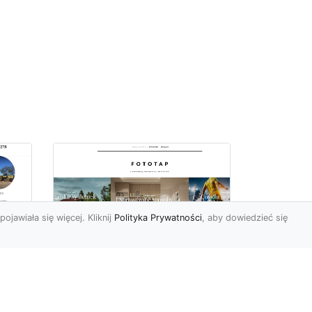
pojawiała się więcej. Kliknij
Polityka Prywatności
, aby dowiedzieć się
a
Jak kłaść tapetę?
 –
Poznaj porady
la