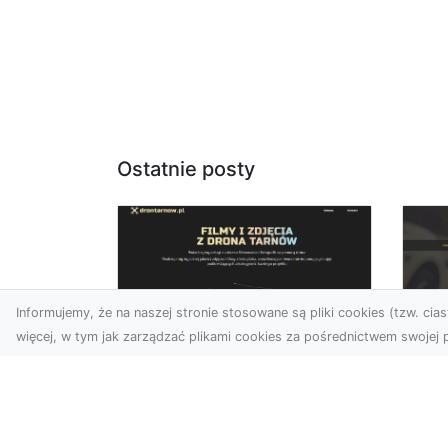
Ostatnie posty
Informujemy, że na naszej stronie stosowane są pliki cookies (tzw. ciast
więcej, w tym jak zarządzać plikami cookies za pośrednictwem swojej p
Zdjęcia dronem
FH
Tarnów –
Ws
nowoczesne
w 