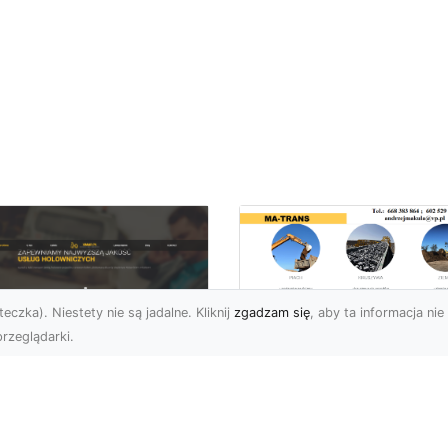
eczka). Niestety nie są jadalne. Kliknij
zgadzam się
, aby ta informacja nie 
rzeglądarki.
Profesjonalny
Transport i Dostaw
U XMar – Twoje
Materiałów Sypkich
parcie na Drodze
Usługi MA-TRANS d
Każdej Sytuacji