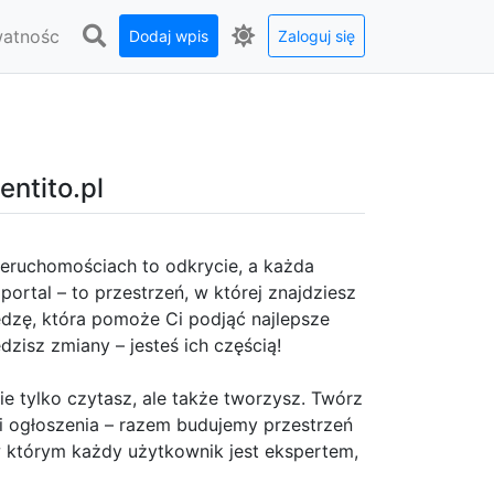
watnośc
Dodaj wpis
Zaloguj się
entito.pl
ieruchomościach to odkrycie, a każda
portal – to przestrzeń, w której znajdziesz
iedzę, która pomoże Ci podjąć najlepsze
dzisz zmiany – jesteś ich częścią!
ie tylko czytasz, ale także tworzysz. Twórz
y i ogłoszenia – razem budujemy przestrzeń
 w którym każdy użytkownik jest ekspertem,