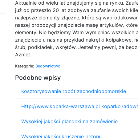
Aktualnie od wielu lat znajdujemy się na rynku. Zau
już od przeszło 20 lat zdobywa zaufanie swoich kl
najlepsze elementy złączne, które są wyprodukowan
naszej propozycji znajdziecie masę artykułów, któ
elementy. Nie będziemy Wam wymieniać wszelkich a
znajdziecie u nas na przykład nakrętki kołpakowe, n
śrub, podkładek, wkrętów. Jesteśmy pewni, że będzi
Azmet.
Kategorie:
Budownictwo
Podobne wpisy
Kosztorysowanie robót zachodniopomorskie
Http://www.koparka-warszawa.pl koparko ładow
Wysokiej jakości plandeki na zamówienie
Wysokiej jakości kruszenie betonu