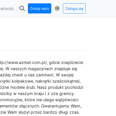
watnośc
Dodaj wpis
Zaloguj się
tp://www.azmet.com.pl/, gdzie znajdziecie
mie. W naszych magazynach znajduje się
ażdej chwili u nas zamówić. W swojej
krętki kołpakowe, nakrętki sześciokątne),
różne modele śrub. Nasz produkt pochodzi
ziby w naszym kraju i z zza granicy.
romocyjne, które nie ulega wątpliwości
lementów złącznych. Gwarantujemy Wam,
zie Wam służył przez bardzo długi czas.