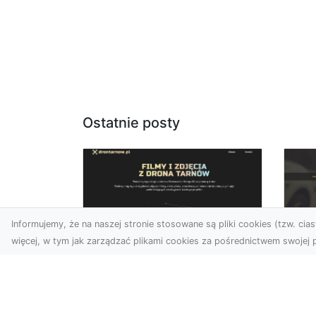
Ostatnie posty
Informujemy, że na naszej stronie stosowane są pliki cookies (tzw. ciast
więcej, w tym jak zarządzać plikami cookies za pośrednictwem swojej p
Zdjęcia dronem
FH
Tarnów –
Ws
nowoczesne