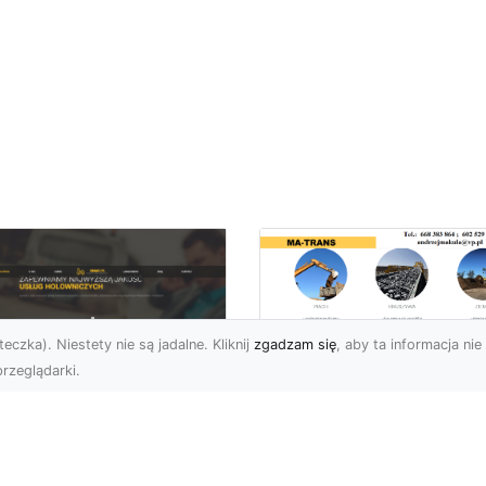
eczka). Niestety nie są jadalne. Kliknij
zgadzam się
, aby ta informacja nie 
rzeglądarki.
Profesjonalny
Transport i Dostaw
U XMar – Twoje
Materiałów Sypkich
parcie na Drodze
Usługi MA-TRANS d