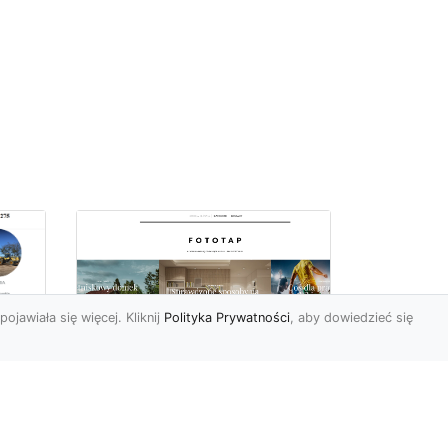
pojawiała się więcej. Kliknij
Polityka Prywatności
, aby dowiedzieć się
a
Jak kłaść tapetę?
 –
Poznaj porady
la