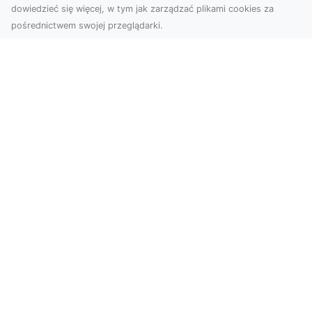
dowiedzieć się więcej, w tym jak zarządzać plikami cookies za
pośrednictwem swojej przeglądarki.
Zdjęcia dronem Tarnów – nowoczesne
spojrzenie na fotografię z lotu ptaka
Wprowadzenie do nowoczesnej fotografii
dronowej W erze dynamicznego rozwoju
technologii, dron...