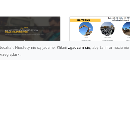
eczka). Niestety nie są jadalne. Kliknij
zgadzam się
, aby ta informacja nie 
rzeglądarki.
Profesjonalny
Transport i Dostaw
U XMar – Twoje
Materiałów Sypkich
parcie na Drodze
Usługi MA-TRANS d
Każdej Sytuacji
Twojej Budowy
U XMar – Szybka i
Dlaczego Transport
ofesjonalna Pomoc
Materiałów Sypkich Jest
ogowa w Radomiu Każdy
Niezbędny? Transport
rowca wie, jak stresująca
materiałów sypkich to
e...
kluczowy el...