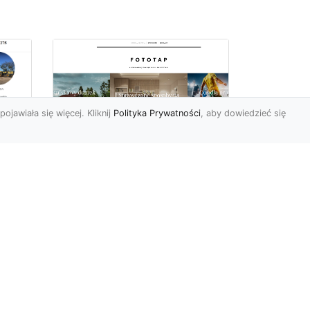
pojawiała się więcej. Kliknij
Polityka Prywatności
, aby dowiedzieć się
a
Jak kłaść tapetę?
 –
Poznaj porady
la
ekspertów!
Ostatnimi czasy tapety
ścienne w naszym kraju
przeżywają swój wielki
renesans. I bardzo nas ten
s...