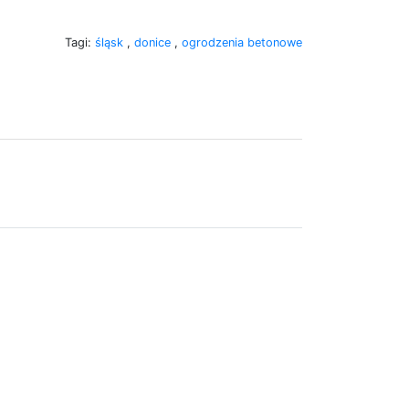
Tagi:
śląsk
,
donice
,
ogrodzenia betonowe