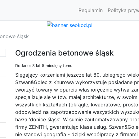
Regulamin
Polityka pry
onowe śląsk
Ogrodzenia betonowe śląsk
Dodano: 8 lat 5 miesięcy temu
Sięgający korzeniami jeszcze lat 80. ubiegłego wiek
Szwan&Golec z Knurowa wykorzystuje posiadane prz
tworzyć towary w oparciu własnoręcznie wytwarzane
specjalizuje się w tzw. małej architekturze, w swoi
wszystkich kształtach (okrągłe, kwadratowe, prosto
odpowiedź na zapotrzebowanie wszystkich wyszuku
hasła 'donice śląsk'. W sumie zautomatyzowany pr
firmy ZENITH, gwarantując klasa usług. Szwan&Golec
nie stanowi geografia - dzięki współpracy z firma