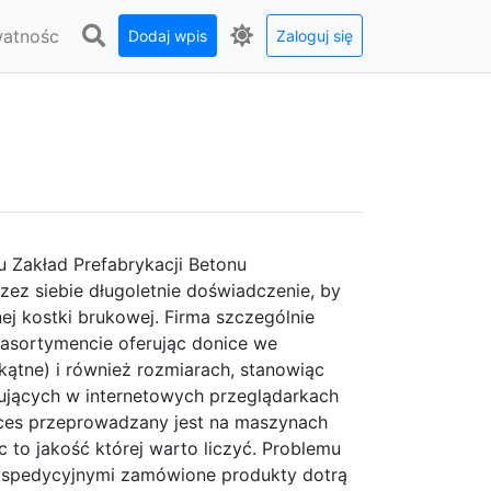
watnośc
Dodaj wpis
Zaloguj się
u Zakład Prefabrykacji Betonu
ez siebie długoletnie doświadczenie, by
j kostki brukowej. Firma szczególnie
m asortymencie oferując donice we
kątne) i również rozmiarach, stanowiąc
jących w internetowych przeglądarkach
oces przeprowadzany jest na maszynach
 to jakość której warto liczyć. Problemu
mi spedycyjnymi zamówione produkty dotrą