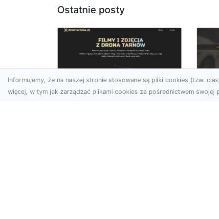
Ostatnie posty
Informujemy, że na naszej stronie stosowane są pliki cookies (tzw. ciast
więcej, w tym jak zarządzać plikami cookies za pośrednictwem swojej p
Zdjęcia dronem
FH
Tarnów –
Ws
nowoczesne
w 
spojrzenie na
fotografię z lotu ptaka
FH
Pr
Wprowadzenie do
Dr
nowoczesnej fotografii
kie
dronowej W erze
moż
dynamicznego rozwoju