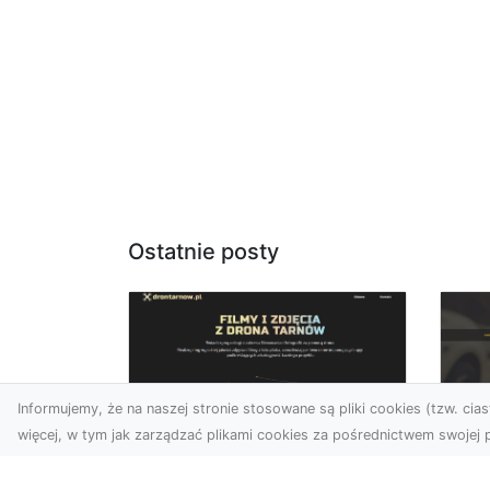
Ostatnie posty
Informujemy, że na naszej stronie stosowane są pliki cookies (tzw. ciast
więcej, w tym jak zarządzać plikami cookies za pośrednictwem swojej p
Zdjęcia dronem