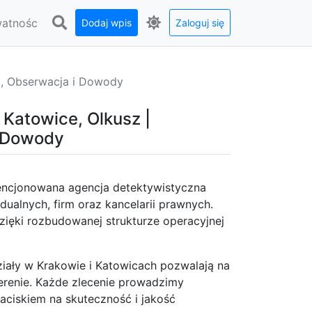
watnośc
Dodaj wpis
Zaloguj się
a, Obserwacja i Dowody
Katowice, Olkusz |
i Dowody
icencjonowana agencja detektywistyczna
ualnych, firm oraz kancelarii prawnych.
dzięki rozbudowanej strukturze operacyjnej
ziały w Krakowie i Katowicach pozwalają na
terenie. Każde zlecenie prowadzimy
naciskiem na skuteczność i jakość