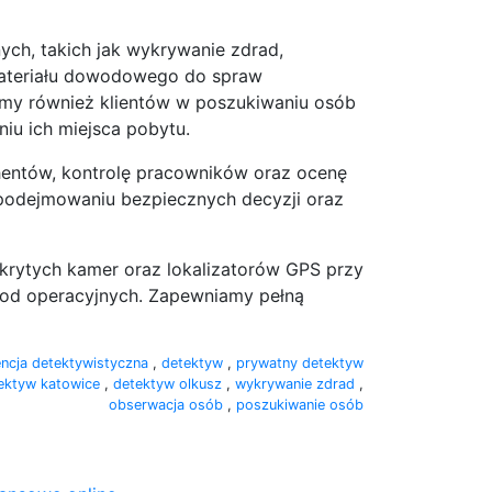
ych, takich jak wykrywanie zdrad,
 materiału dowodowego do spraw
amy również klientów w poszukiwaniu osób
niu ich miejsca pobytu.
hentów, kontrolę pracowników oraz ocenę
odejmowaniu bezpiecznych decyzji oraz
ytych kamer oraz lokalizatorów GPS przy
tod operacyjnych. Zapewniamy pełną
ncja detektywistyczna
,
detektyw
,
prywatny detektyw
ektyw katowice
,
detektyw olkusz
,
wykrywanie zdrad
,
obserwacja osób
,
poszukiwanie osób