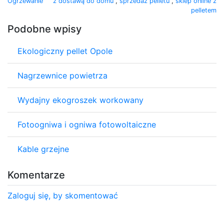
Ogrzewanie
z dostawą do domu
,
sprzedaż pelletu
,
sklep online z
pelletem
Podobne wpisy
Ekologiczny pellet Opole
Nagrzewnice powietrza
Wydajny ekogroszek workowany
Fotoogniwa i ogniwa fotowoltaiczne
Kable grzejne
Komentarze
Zaloguj się, by skomentować