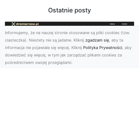
Ostatnie posty
Informujemy, że na naszej stronie stosowane są pliki cookies (tzw.
ciasteczka). Niestety nie są jadalne. Kliknij
zgadzam się
, aby ta
informacja nie pojawiała się więcej. Kliknij
Polityka Prywatności
, aby
dowiedzieć się więcej, w tym jak zarządzać plikami cookies za
pośrednictwem swojej przeglądarki.
Zdjęcia dronem Tarnów – nowoczesne
spojrzenie na fotografię z lotu ptaka
Wprowadzenie do nowoczesnej fotografii
dronowej W erze dynamicznego rozwoju
technologii, dron...