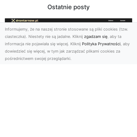
Ostatnie posty
Informujemy, że na naszej stronie stosowane są pliki cookies (tzw.
ciasteczka). Niestety nie są jadalne. Kliknij
zgadzam się
, aby ta
informacja nie pojawiała się więcej. Kliknij
Polityka Prywatności
, aby
dowiedzieć się więcej, w tym jak zarządzać plikami cookies za
pośrednictwem swojej przeglądarki.
Zdjęcia dronem Tarnów – nowoczesne
spojrzenie na fotografię z lotu ptaka
Wprowadzenie do nowoczesnej fotografii
dronowej W erze dynamicznego rozwoju
technologii, dron...