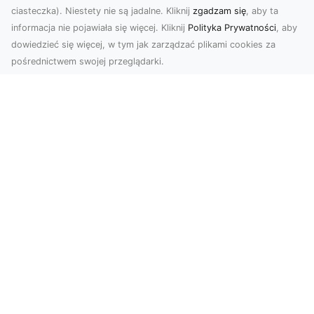
ciasteczka). Niestety nie są jadalne. Kliknij
zgadzam się
, aby ta
informacja nie pojawiała się więcej. Kliknij
Polityka Prywatności
, aby
dowiedzieć się więcej, w tym jak zarządzać plikami cookies za
pośrednictwem swojej przeglądarki.
Zdjęcia dronem Tarnów – nowoczesne
spojrzenie na fotografię z lotu ptaka
Wprowadzenie do nowoczesnej fotografii
dronowej W erze dynamicznego rozwoju
technologii, dron...