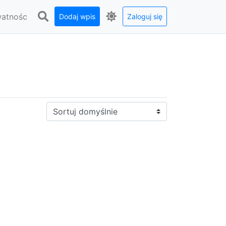
watnośc
Dodaj wpis
Zaloguj się
Sortuj: