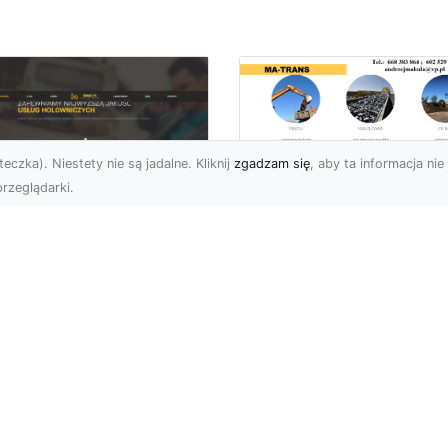
eczka). Niestety nie są jadalne. Kliknij
zgadzam się
, aby ta informacja nie 
rzeglądarki.
Profesjonalny
Transport i Dostaw
U XMar – Twoje
Materiałów Sypkich
parcie na Drodze
Usługi MA-TRANS d
Każdej Sytuacji
Twojej Budowy
U XMar – Szybka i
Dlaczego Transport
ofesjonalna Pomoc
Materiałów Sypkich Jest
ogowa w Radomiu Każdy
Niezbędny? Transport
rowca wie, jak stresująca
materiałów sypkich to
e...
kluczowy el...