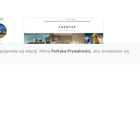
pojawiała się więcej. Kliknij
Polityka Prywatności
, aby dowiedzieć się
a
Jak kłaść tapetę?
 –
Poznaj porady
la
ekspertów!
Ostatnimi czasy tapety
ścienne w naszym kraju
przeżywają swój wielki
renesans. I bardzo nas ten
s...