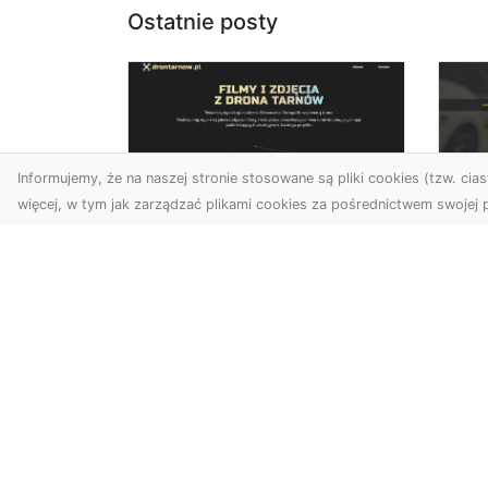
Ostatnie posty
Informujemy, że na naszej stronie stosowane są pliki cookies (tzw. ciast
więcej, w tym jak zarządzać plikami cookies za pośrednictwem swojej p
Zdjęcia dronem
FH
Tarnów –
Ws
nowoczesne
w 
spojrzenie na
fotografię z lotu ptaka
FH
Pr
Wprowadzenie do
Dr
nowoczesnej fotografii
kie
dronowej W erze
moż
dynamicznego rozwoju