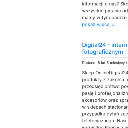
informacji o nas? Sko
wszystkie pytania od
mamy w tym bardzo d
pokaż więcej »
Digital24 - inte
fotograficznym
Dodano: 8 lat 5 miesięcy 
Sklep OnlineDigital2
produkty z zakresu re
przedsiębiorstwo po
pasję i profesjonali
akcesoriów oraz spr
w sklepach stacjona
przypadku pytań za
telefonicznego. Nasi
wszystkie Państwa wą