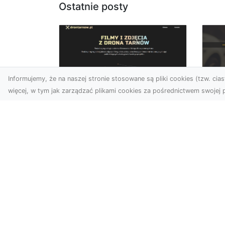
Ostatnie posty
Informujemy, że na naszej stronie stosowane są pliki cookies (tzw. ciast
więcej, w tym jak zarządzać plikami cookies za pośrednictwem swojej p
Zdjęcia dronem
FH
Tarnów –
Ws
nowoczesne
w 
spojrzenie na
fotografię z lotu ptaka
FH
Pr
Wprowadzenie do
Dr
nowoczesnej fotografii
kie
dronowej W erze
moż
dynamicznego rozwoju