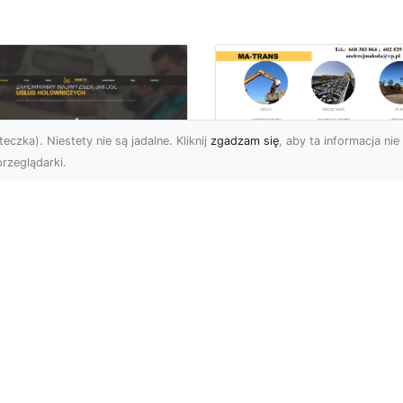
eczka). Niestety nie są jadalne. Kliknij
zgadzam się
, aby ta informacja nie 
rzeglądarki.
Profesjonalny
Transport i Dostaw
U XMar – Twoje
Materiałów Sypkich
parcie na Drodze
Usługi MA-TRANS d
Każdej Sytuacji
Twojej Budowy
U XMar – Szybka i
Dlaczego Transport
ofesjonalna Pomoc
Materiałów Sypkich Jest
ogowa w Radomiu Każdy
Niezbędny? Transport
rowca wie, jak stresująca
materiałów sypkich to
e...
kluczowy el...