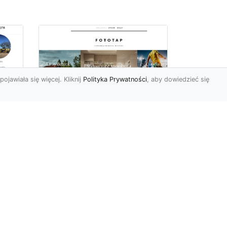
pojawiała się więcej. Kliknij
Polityka Prywatności
, aby dowiedzieć się
a
Jak kłaść tapetę?
 –
Poznaj porady
la
ekspertów!
Ostatnimi czasy tapety
ścienne w naszym kraju
przeżywają swój wielki
renesans. I bardzo nas ten
s...