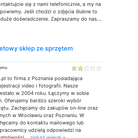
ntaktujcie się z nami telefonicznie, a my na
powiemy. Jeśli chodzi o zdjęcia ślubne to
uże doświadczenie. Zapraszamy do nas....
rnetowy sklep ze sprzętem
temu
4.pl to firma z Poznania posiadająca
jestracji video i fotografii. Nasze
wstało w 2004 roku. Łączymy w sobie
zm. Oferujemy bardzo szeroki wybór
zętu. Zachęcamy do zakupów on-line oraz
rnych w Wrocławiu oraz Poznaniu. W
chęcamy do kontaktu mailowego lub
 pracownicy udzielą odpowiedzi na
tpliwości....
pokaż więcej »