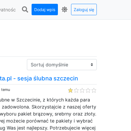
watnośc
Dodaj wpis
Zaloguj się
Sortuj:
a.pl - sesja ślubna szczecin
y temu
ubne w Szczecinie, z których każda para
zadowolona. Skorzystajcie z naszej oferty
 wyboru pakiet brązowy, srebrny oraz złoty.
wej możecie porównać te pakiety i wybrać
ug Was jest najlepszy. Potrzebujecie więcej