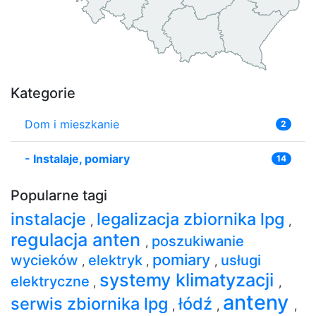
Kategorie
Dom i mieszkanie
2
-
Instalaje, pomiary
14
Popularne tagi
instalacje
legalizacja zbiornika lpg
,
,
regulacja anten
poszukiwanie
,
pomiary
wycieków
elektryk
usługi
,
,
,
systemy klimatyzacji
elektryczne
,
,
anteny
serwis zbiornika lpg
łódź
,
,
,