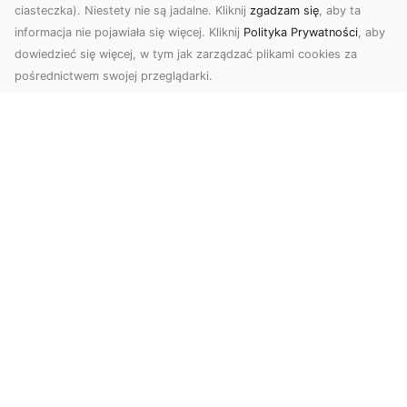
ciasteczka). Niestety nie są jadalne. Kliknij
zgadzam się
, aby ta
informacja nie pojawiała się więcej. Kliknij
Polityka Prywatności
, aby
dowiedzieć się więcej, w tym jak zarządzać plikami cookies za
pośrednictwem swojej przeglądarki.
Zdjęcia dronem Tarnów – nowoczesne
spojrzenie na fotografię z lotu ptaka
Wprowadzenie do nowoczesnej fotografii
dronowej W erze dynamicznego rozwoju
technologii, dron...