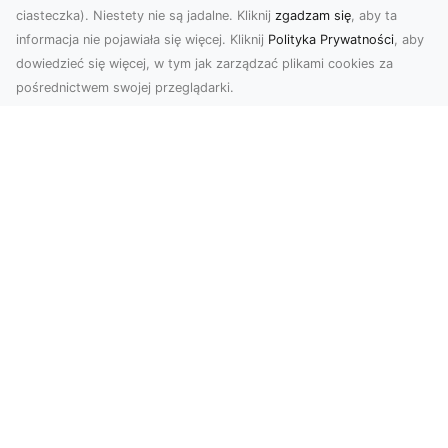
ciasteczka). Niestety nie są jadalne. Kliknij
zgadzam się
, aby ta
informacja nie pojawiała się więcej. Kliknij
Polityka Prywatności
, aby
dowiedzieć się więcej, w tym jak zarządzać plikami cookies za
pośrednictwem swojej przeglądarki.
Zdjęcia dronem Tarnów – nowoczesne
spojrzenie na fotografię z lotu ptaka
Wprowadzenie do nowoczesnej fotografii
dronowej W erze dynamicznego rozwoju
technologii, dron...