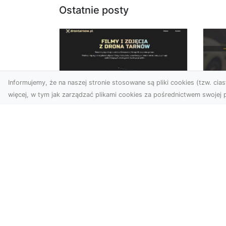
Ostatnie posty
Informujemy, że na naszej stronie stosowane są pliki cookies (tzw. ciast
więcej, w tym jak zarządzać plikami cookies za pośrednictwem swojej p
Zdjęcia dronem
FH
Tarnów –
Ws
nowoczesne
w 
spojrzenie na
fotografię z lotu ptaka
FH
Pr
Wprowadzenie do
Dr
nowoczesnej fotografii
kie
dronowej W erze
moż
dynamicznego rozwoju