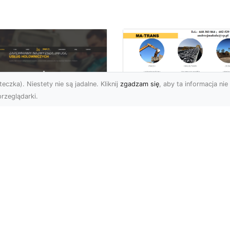
eczka). Niestety nie są jadalne. Kliknij
zgadzam się
, aby ta informacja nie 
rzeglądarki.
Profesjonalny
Transport i Dostaw
U XMar – Twoje
Materiałów Sypkich
parcie na Drodze
Usługi MA-TRANS d
Każdej Sytuacji
Twojej Budowy
U XMar – Szybka i
Dlaczego Transport
ofesjonalna Pomoc
Materiałów Sypkich Jest
ogowa w Radomiu Każdy
Niezbędny? Transport
rowca wie, jak stresująca
materiałów sypkich to
e...
kluczowy el...