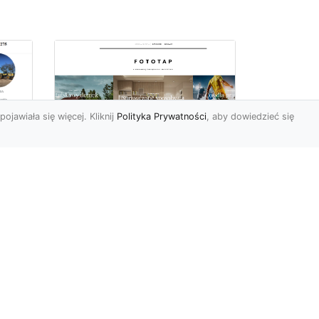
pojawiała się więcej. Kliknij
Polityka Prywatności
, aby dowiedzieć się
a
Jak kłaść tapetę?
 –
Poznaj porady
la
ekspertów!
Ostatnimi czasy tapety
ścienne w naszym kraju
przeżywają swój wielki
renesans. I bardzo nas ten
s...