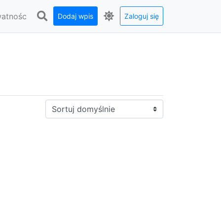
watnośc
Dodaj wpis
Zaloguj się
Sortuj: