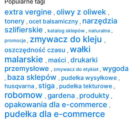
Popularne tagi
extra vergine
oliwy z oliwek
,
,
narzędzia
tonery
ocet balsamiczny
,
,
szlifierskie
,
katalog sklepów
,
naturalne
,
zmywacz do kleju
promocje
,
,
wałki
oszczędność czasu
,
malarskie
drukarki
maści
,
,
przemysłowe
wygoda
,
zmywacz do etykiet
,
baza sklepów
pudełka wysyłkowe
,
,
,
stiga
husqvarna
pudełka tekturowe
,
,
,
robomow
gardena
produkty
,
,
,
opakowania dla e-commerce
,
pudełka dla e-commerce