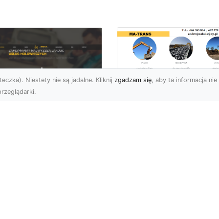
eczka). Niestety nie są jadalne. Kliknij
zgadzam się
, aby ta informacja nie 
rzeglądarki.
Profesjonalny
Transport i Dostaw
U XMar – Twoje
Materiałów Sypkich
parcie na Drodze
Usługi MA-TRANS d
Każdej Sytuacji
Twojej Budowy
U XMar – Szybka i
Dlaczego Transport
ofesjonalna Pomoc
Materiałów Sypkich Jest
ogowa w Radomiu Każdy
Niezbędny? Transport
rowca wie, jak stresująca
materiałów sypkich to
e...
kluczowy el...