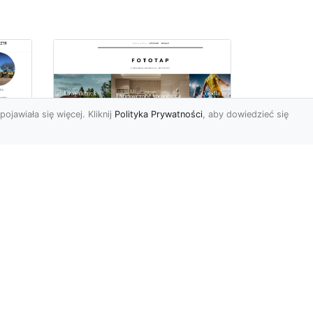
pojawiała się więcej. Kliknij
Polityka Prywatności
, aby dowiedzieć się
a
Jak kłaść tapetę?
 –
Poznaj porady
la
ekspertów!
Ostatnimi czasy tapety
ścienne w naszym kraju
przeżywają swój wielki
renesans. I bardzo nas ten
s...