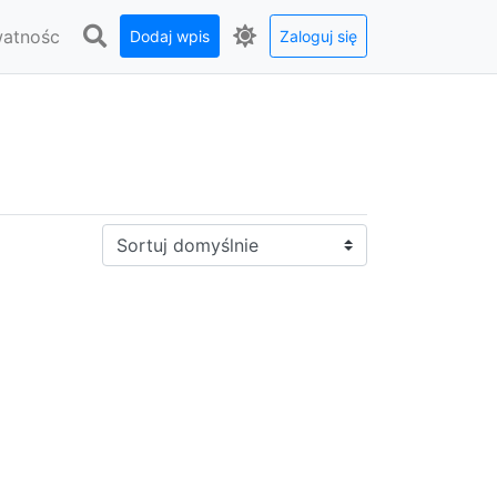
watnośc
Dodaj wpis
Zaloguj się
Sortuj: