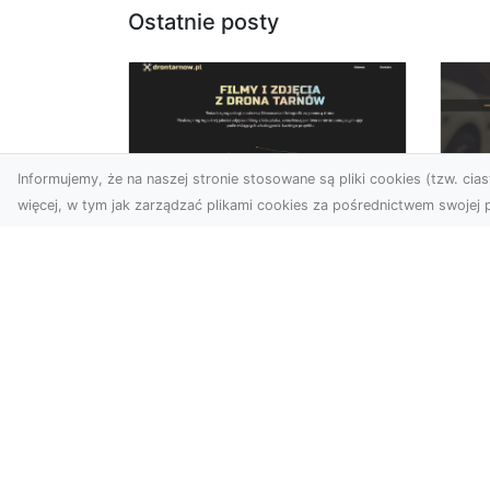
Ostatnie posty
Informujemy, że na naszej stronie stosowane są pliki cookies (tzw. ciast
więcej, w tym jak zarządzać plikami cookies za pośrednictwem swojej p
Zdjęcia dronem
FH
Tarnów –
Ws
nowoczesne
w 
spojrzenie na
fotografię z lotu ptaka
FH
Pr
Wprowadzenie do
Dr
nowoczesnej fotografii
kie
dronowej W erze
moż
dynamicznego rozwoju