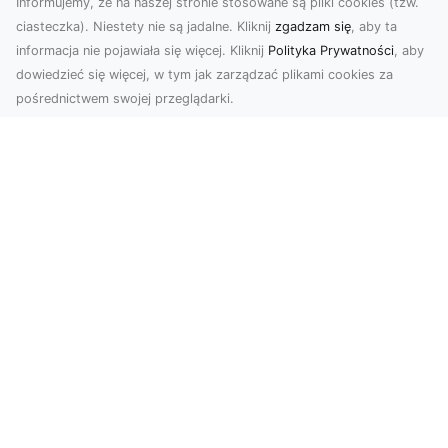
Informujemy, że na naszej stronie stosowane są pliki cookies (tzw.
ciasteczka). Niestety nie są jadalne. Kliknij
zgadzam się
, aby ta
informacja nie pojawiała się więcej. Kliknij
Polityka Prywatności
, aby
dowiedzieć się więcej, w tym jak zarządzać plikami cookies za
pośrednictwem swojej przeglądarki.
Zdjęcia dronem Tarnów – nowoczesne
spojrzenie na fotografię z lotu ptaka
Wprowadzenie do nowoczesnej fotografii
dronowej W erze dynamicznego rozwoju
technologii, dron...