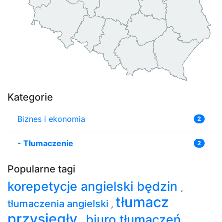
Kategorie
Biznes i ekonomia
2
-
Tłumaczenie
2
Popularne tagi
korepetycje angielski będzin
,
tłumacz
tłumaczenia angielski
,
przysięgły
biuro tłumaczeń
,
,