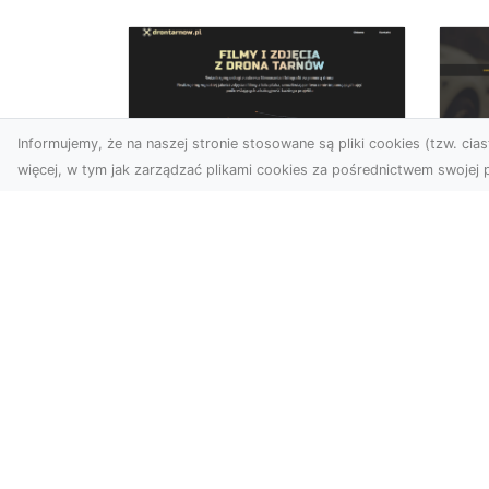
Informujemy, że na naszej stronie stosowane są pliki cookies (tzw. ciast
więcej, w tym jak zarządzać plikami cookies za pośrednictwem swojej p
Zdjęcia dronem
FH
Tarnów –
Ws
nowoczesne
w 
spojrzenie na
fotografię z lotu ptaka
FH
Pr
Wprowadzenie do
Dr
nowoczesnej fotografii
kie
dronowej W erze
moż
dynamicznego rozwoju
technologii, dron...