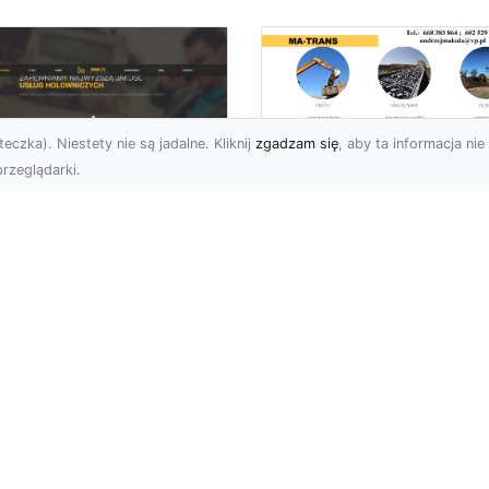
eczka). Niestety nie są jadalne. Kliknij
zgadzam się
, aby ta informacja nie 
rzeglądarki.
Profesjonalny
Transport i Dostaw
U XMar – Twoje
Materiałów Sypkich
parcie na Drodze
Usługi MA-TRANS d
Każdej Sytuacji
Twojej Budowy
U XMar – Szybka i
Dlaczego Transport
ofesjonalna Pomoc
Materiałów Sypkich Jest
ogowa w Radomiu Każdy
Niezbędny? Transport
rowca wie, jak stresująca
materiałów sypkich to
e...
kluczowy el...