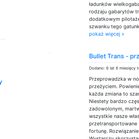
ładunków wielkogaba
rodzaju gabarytów t
dodatkowym pilotaże
szwanku tego gatunku
pokaż więcej »
Bullet Trans - p
Dodano: 6 lat 6 miesięcy 
Przeprowadzka w no
y
przeżyciem. Powieni
każda zmiana to sza
Niestety bardzo częs
zadowolonym, martwi
wszystkie nasze włas
przetransportowane 
fortunę. Rozwiązanie
Wystarczy skorzystać 