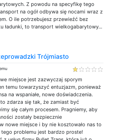
rytowych. Z powodu na specyfikę tego
ransport na ogół odbywa się nocami wraz z
m. O ile potrzebujesz przewieźć bez
 ładunki, to transport wielkogabarytowy...
rzeprowadzki Trójmiasto
temu
we miejsce jest zazwyczaj sporym
en temu towarzyszyć entuzjazm, ponieważ
nsa na wspaniałe, nowe doświadczenia.
to zdarza się tak, że zamiast być
my się całym procesem. Pragniemy, aby
ności zostały bezpiecznie
w nowe miejsce i by nie kosztowało nas to
 tego problemu jest bardzo proste!
z usług firmy Bullet Trans, która już o...