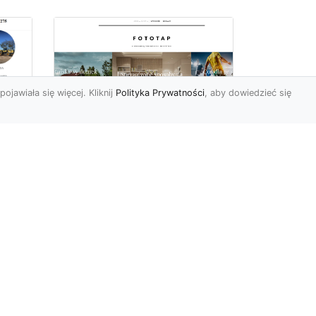
pojawiała się więcej. Kliknij
Polityka Prywatności
, aby dowiedzieć się
a
Jak kłaść tapetę?
 –
Poznaj porady
la
ekspertów!
Ostatnimi czasy tapety
ścienne w naszym kraju
przeżywają swój wielki
renesans. I bardzo nas ten
s...