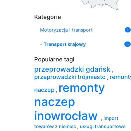
Kategorie
Motoryzacja i transport
1
-
Transport krajowy
3
Popularne tagi
przeprowadzki gdańsk
,
przeprowadzki trójmiasto
remont
,
remonty
naczep
,
naczep
inowrocław
,
import
towarów z niemiec
,
usługi transportowe