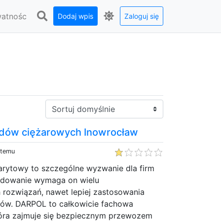
watnośc
Dodaj wpis
Zaloguj się
Sortuj:
dów ciężarowych Inowrocław
 temu
arytowy to szczególne wyzwanie dla firm
ydowanie wymaga on wielu
 rozwiązań, nawet lepiej zastosowania
ów. DARPOL to całkowicie fachowa
tóra zajmuje się bezpiecznym przewozem