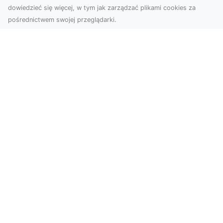
dowiedzieć się więcej, w tym jak zarządzać plikami cookies za
pośrednictwem swojej przeglądarki.
Zdjęcia dronem Tarnów – nowoczesne
spojrzenie na fotografię z lotu ptaka
Wprowadzenie do nowoczesnej fotografii
dronowej W erze dynamicznego rozwoju
technologii, dron...