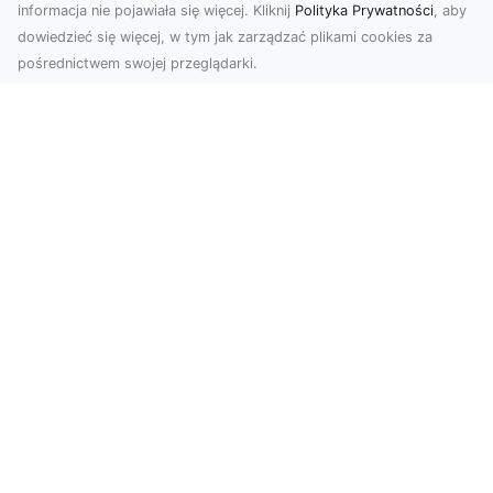
informacja nie pojawiała się więcej. Kliknij
Polityka Prywatności
, aby
dowiedzieć się więcej, w tym jak zarządzać plikami cookies za
pośrednictwem swojej przeglądarki.
Zdjęcia dronem Tarnów – nowoczesne
spojrzenie na fotografię z lotu ptaka
Wprowadzenie do nowoczesnej fotografii
dronowej W erze dynamicznego rozwoju
technologii, dron...