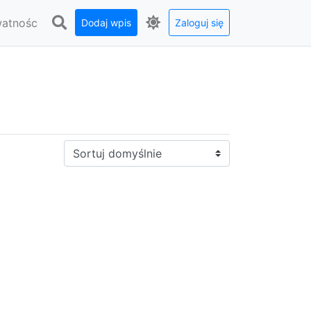
watnośc
Dodaj wpis
Zaloguj się
Sortuj: