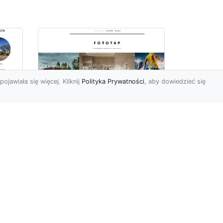
pojawiała się więcej. Kliknij
Polityka Prywatności
, aby dowiedzieć się
a
Jak kłaść tapetę?
 –
Poznaj porady
la
ekspertów!
Ostatnimi czasy tapety
ścienne w naszym kraju
przeżywają swój wielki
renesans. I bardzo nas ten
s...