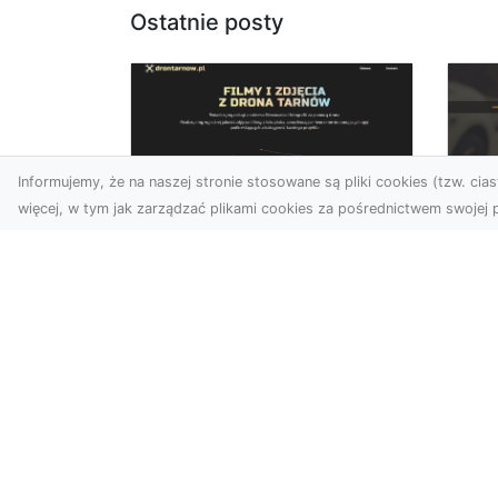
Ostatnie posty
Informujemy, że na naszej stronie stosowane są pliki cookies (tzw. ciast
więcej, w tym jak zarządzać plikami cookies za pośrednictwem swojej p
Zdjęcia dronem
FH
Tarnów –
Ws
nowoczesne
w 
spojrzenie na
fotografię z lotu ptaka
FH
Pr
Wprowadzenie do
Dr
nowoczesnej fotografii
kie
dronowej W erze
moż
dynamicznego rozwoju