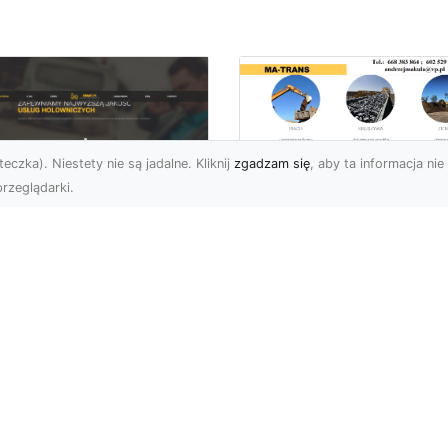
eczka). Niestety nie są jadalne. Kliknij
zgadzam się
, aby ta informacja nie 
rzeglądarki.
Profesjonalny
Transport i Dostaw
U XMar – Twoje
Materiałów Sypkich
parcie na Drodze
Usługi MA-TRANS d
Każdej Sytuacji
Twojej Budowy
U XMar – Szybka i
Dlaczego Transport
ofesjonalna Pomoc
Materiałów Sypkich Jest
ogowa w Radomiu Każdy
Niezbędny? Transport
rowca wie, jak stresująca
materiałów sypkich to
e...
kluczowy el...