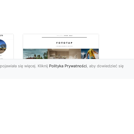
pojawiała się więcej. Kliknij
Polityka Prywatności
, aby dowiedzieć się
a
Jak kłaść tapetę?
 –
Poznaj porady
la
ekspertów!
Ostatnimi czasy tapety
ścienne w naszym kraju
przeżywają swój wielki