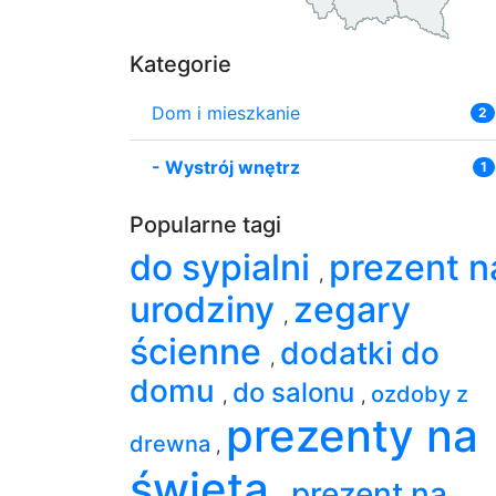
Kategorie
Dom i mieszkanie
2
-
Wystrój wnętrz
1
Popularne tagi
do sypialni
prezent n
,
urodziny
zegary
,
ścienne
dodatki do
,
domu
do salonu
ozdoby z
,
,
prezenty na
drewna
,
święta
prezent na