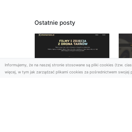
Ostatnie posty
Informujemy, że na naszej stronie stosowane są pliki cookies (tzw. ciast
więcej, w tym jak zarządzać plikami cookies za pośrednictwem swojej p
Zdjęcia dronem
FH
Tarnów –
Ws
nowoczesne
w 
spojrzenie na
fotografię z lotu ptaka
FH
Pr
Wprowadzenie do
Dr
nowoczesnej fotografii