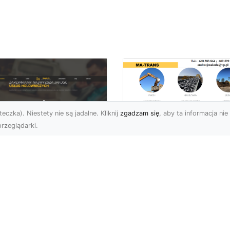
eczka). Niestety nie są jadalne. Kliknij
zgadzam się
, aby ta informacja nie 
rzeglądarki.
Profesjonalny
Transport i Dostaw
U XMar – Twoje
Materiałów Sypkich
parcie na Drodze
Usługi MA-TRANS d
Każdej Sytuacji
Twojej Budowy
U XMar – Szybka i
Dlaczego Transport
ofesjonalna Pomoc
Materiałów Sypkich Jest
ogowa w Radomiu Każdy