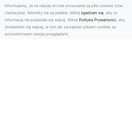
Informujemy, że na naszej stronie stosowane są pliki cookies (tzw.
ciasteczka). Niestety nie są jadalne. Kliknij
zgadzam się
, aby ta
informacja nie pojawiała się więcej. Kliknij
Polityka Prywatności
, aby
dowiedzieć się więcej, w tym jak zarządzać plikami cookies za
pośrednictwem swojej przeglądarki.
Zdjęcia dronem Tarnów – nowoczesne
spojrzenie na fotografię z lotu ptaka
Wprowadzenie do nowoczesnej fotografii
dronowej W erze dynamicznego rozwoju
technologii, dron...