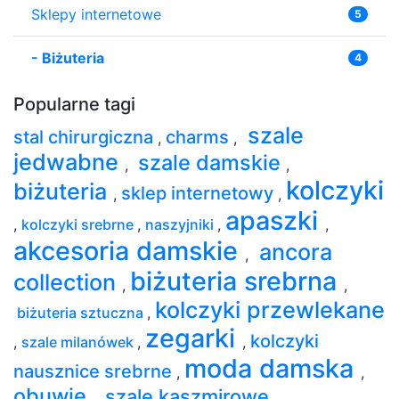
Sklepy internetowe
5
-
Biżuteria
4
Popularne tagi
szale
stal chirurgiczna
charms
,
,
jedwabne
szale damskie
,
,
kolczyki
biżuteria
sklep internetowy
,
,
apaszki
,
kolczyki srebrne
,
naszyjniki
,
,
akcesoria damskie
ancora
,
biżuteria srebrna
collection
,
,
kolczyki przewlekane
biżuteria sztuczna
,
zegarki
kolczyki
,
szale milanówek
,
,
moda damska
nausznice srebrne
,
,
obuwie
szale kaszmirowe
,
,