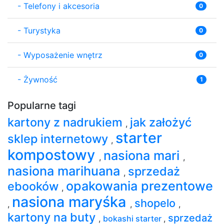
-
Telefony i akcesoria
0
-
Turystyka
0
-
Wyposażenie wnętrz
0
-
Żywność
1
Popularne tagi
kartony z nadrukiem
jak założyć
,
starter
sklep internetowy
,
kompostowy
nasiona mari
,
,
nasiona marihuana
sprzedaż
,
opakowania prezentowe
ebooków
,
nasiona maryśka
shopelo
,
,
,
kartony na buty
sprzedaż
,
bokashi starter
,