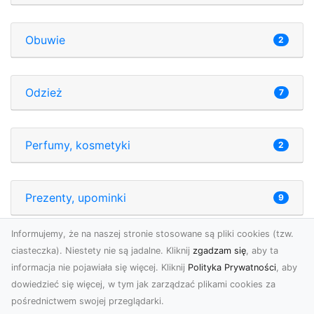
Obuwie
2
Odzież
7
Perfumy, kosmetyki
2
Prezenty, upominki
9
Informujemy, że na naszej stronie stosowane są pliki cookies (tzw.
Rękodzieło artystyczne
0
ciasteczka). Niestety nie są jadalne. Kliknij
zgadzam się
, aby ta
informacja nie pojawiała się więcej. Kliknij
Polityka Prywatności
, aby
dowiedzieć się więcej, w tym jak zarządzać plikami cookies za
Sklepy hobbystyczne
pośrednictwem swojej przeglądarki.
0