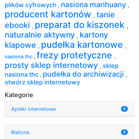
nasiona marihuany
plików cyfrowych
,
,
producent kartonów
tanie
,
preparat do kiszonek
ebooki
,
,
naturalnie aktywny
kartony
,
pudełka kartonowe
klapowe
,
,
frezy protetyczne
nasiona thc
,
,
prosty sklep internetowy
sklep
,
pudełka do archiwizacji
nasiona thc
,
,
otwórz sklep internetowy
Kategorie
Apteki internetowe
0
Bielizna
0