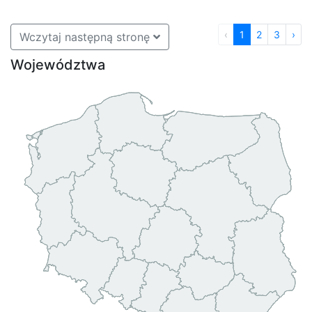
‹
1
2
3
›
Wczytaj następną stronę
Województwa