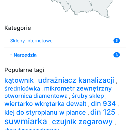
Kategorie
Sklepy internetowe
5
-
Narzędzia
3
Popularne tagi
udrażniacz kanalizacji
kątownik
,
,
mikrometr zewnętrzny
średnicówka
,
,
otwornica diamentowa
śruby sklep
,
,
din 934
wiertarko wkrętarka dewalt
,
,
din 125
klej do styropianu w piance
,
,
suwmiarka
czujnik zegarowy
,
,
klucz dynamometryczny