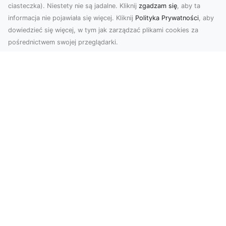
ciasteczka). Niestety nie są jadalne. Kliknij
zgadzam się
, aby ta
informacja nie pojawiała się więcej. Kliknij
Polityka Prywatności
, aby
dowiedzieć się więcej, w tym jak zarządzać plikami cookies za
pośrednictwem swojej przeglądarki.
Zdjęcia dronem Tarnów – nowoczesne
spojrzenie na fotografię z lotu ptaka
Wprowadzenie do nowoczesnej fotografii
dronowej W erze dynamicznego rozwoju
technologii, dron...