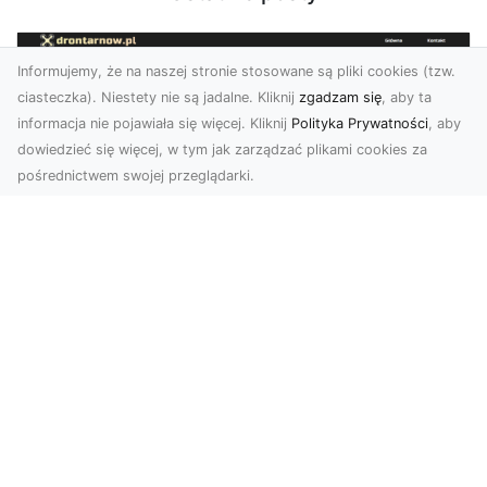
Informujemy, że na naszej stronie stosowane są pliki cookies (tzw.
ciasteczka). Niestety nie są jadalne. Kliknij
zgadzam się
, aby ta
informacja nie pojawiała się więcej. Kliknij
Polityka Prywatności
, aby
dowiedzieć się więcej, w tym jak zarządzać plikami cookies za
pośrednictwem swojej przeglądarki.
Zdjęcia dronem Tarnów – nowoczesne
spojrzenie na fotografię z lotu ptaka
Wprowadzenie do nowoczesnej fotografii
dronowej W erze dynamicznego rozwoju
technologii, dron...