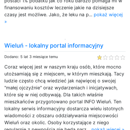
postaci 1% podatku jak co roku bardzo pomaga mi w
finansowaniu kosztów leczenie jakie na dzisiejsze
czasy jest możliwe. Jako, że leku na p...
pokaż więcej
»
Wieluń - lokalny portal informacyjny
Dodano: 5 lat 3 miesiące temu
Coraz więcej jest w naszym kraju osób, które mocno
utożsamiają się z miejscem, w którym mieszkają. Tacy
ludzie często chcą wiedzieć jak najwięcej o swojej
"małej ojczyźnie" oraz wydarzeniach i inicjatywach,
które się w niej odbywają. Dla takich właśnie
mieszkańców przygotowano portal INFO Wieluń. Ten
lokalny serwis informacyjny dostarcza wielu istotnych
wiadomości z obszaru oddziaływania miejscowości
Wieluń oraz okolic. Osoby korzystające z niego
regularnie z pewnością nie będą narz...
pokaż więcej »