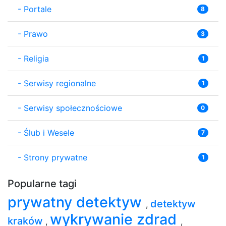
-
Portale
8
-
Prawo
3
-
Religia
1
-
Serwisy regionalne
1
-
Serwisy społecznościowe
0
-
Ślub i Wesele
7
-
Strony prywatne
1
Popularne tagi
prywatny detektyw
detektyw
,
wykrywanie zdrad
kraków
,
,