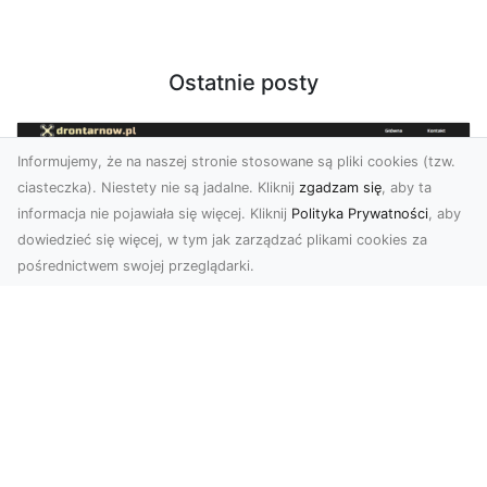
Ostatnie posty
Informujemy, że na naszej stronie stosowane są pliki cookies (tzw.
ciasteczka). Niestety nie są jadalne. Kliknij
zgadzam się
, aby ta
informacja nie pojawiała się więcej. Kliknij
Polityka Prywatności
, aby
dowiedzieć się więcej, w tym jak zarządzać plikami cookies za
pośrednictwem swojej przeglądarki.
Zdjęcia dronem Tarnów – nowoczesne
spojrzenie na fotografię z lotu ptaka
Wprowadzenie do nowoczesnej fotografii