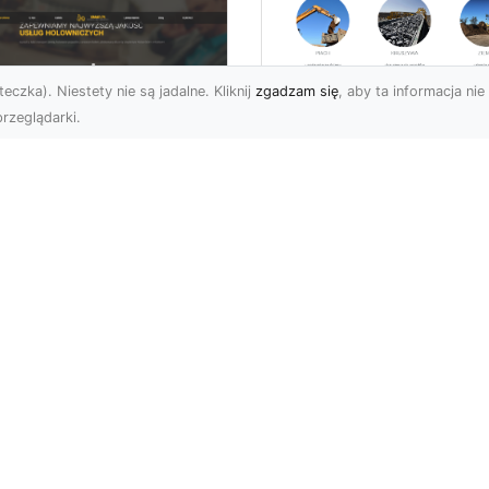
eczka). Niestety nie są jadalne. Kliknij
zgadzam się
, aby ta informacja nie 
rzeglądarki.
Profesjonalny
Transport i Dostaw
U XMar – Twoje
Materiałów Sypkich
parcie na Drodze
Usługi MA-TRANS d
Każdej Sytuacji
Twojej Budowy
U XMar – Szybka i
Dlaczego Transport
ofesjonalna Pomoc
Materiałów Sypkich Jest
ogowa w Radomiu Każdy
Niezbędny? Transport
rowca wie, jak stresująca
materiałów sypkich to
e...
kluczowy el...