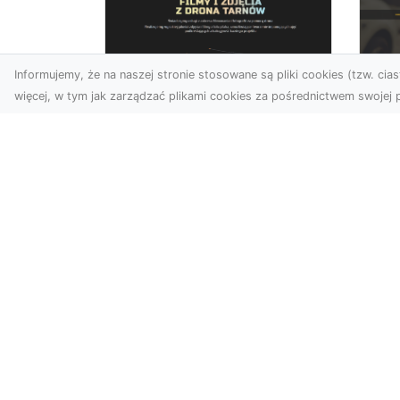
Informujemy, że na naszej stronie stosowane są pliki cookies (tzw. ciast
więcej, w tym jak zarządzać plikami cookies za pośrednictwem swojej p
Zdjęcia dronem
FH
Tarnów –
Ws
nowoczesne
w 
spojrzenie na
fotografię z lotu ptaka
FH
Pr
Wprowadzenie do
Dr
nowoczesnej fotografii
kie
dronowej W erze
moż
dynamicznego rozwoju
technologii, dron...