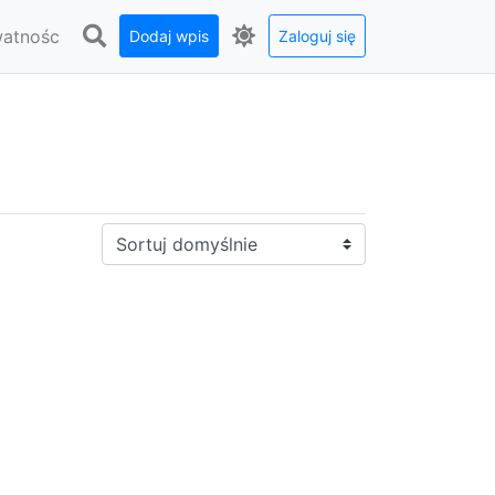
watnośc
Dodaj wpis
Zaloguj się
Sortuj: