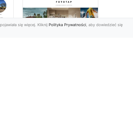
pojawiała się więcej. Kliknij
Polityka Prywatności
, aby dowiedzieć się
a
Jak kłaść tapetę?
 –
Poznaj porady
la
ekspertów!
Ostatnimi czasy tapety
ścienne w naszym kraju
przeżywają swój wielki
renesans. I bardzo nas ten
s...