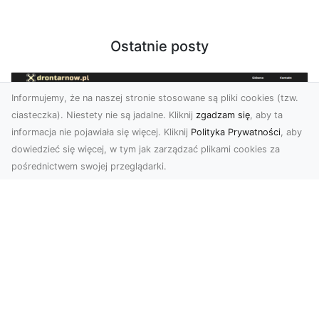
Ostatnie posty
Informujemy, że na naszej stronie stosowane są pliki cookies (tzw.
ciasteczka). Niestety nie są jadalne. Kliknij
zgadzam się
, aby ta
informacja nie pojawiała się więcej. Kliknij
Polityka Prywatności
, aby
dowiedzieć się więcej, w tym jak zarządzać plikami cookies za
pośrednictwem swojej przeglądarki.
Zdjęcia dronem Tarnów – nowoczesne
spojrzenie na fotografię z lotu ptaka
Wprowadzenie do nowoczesnej fotografii
dronowej W erze dynamicznego rozwoju